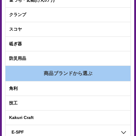
金づち・玄能(げんのう)
プ
経
クランプ
営
スコヤ
理
念
砥ぎ器
沿
防災用品
革
商品ブランドから選ぶ
個
人
角利
情
技工
報
取
Kakuri Craft
扱
E-SPF