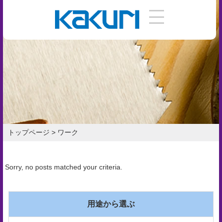
DIY
手
引
き
使
い
トップページ
>
ワーク
方
作
Sorry, no posts matched your criteria.
り
方
用途から選ぶ
お