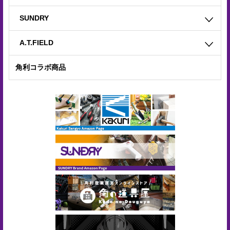
電
SUNDRY
子
カ
A.T.FIELD
タ
角利コラボ商品
ロ
グ
採
用
情
報
お
問
い