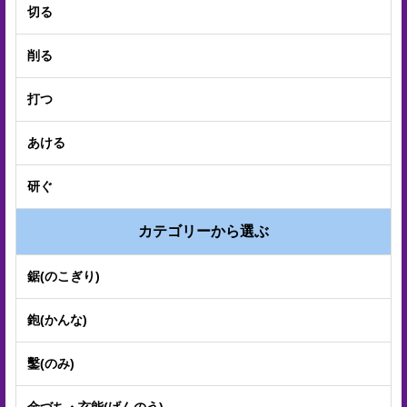
手
切る
入
削る
れ
打つ
会
社
あける
概
研ぐ
要
カテゴリーから選ぶ
ア
ク
鋸(のこぎり)
セ
鉋(かんな)
ス
マ
鑿(のみ)
ッ