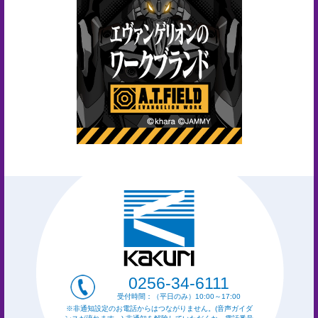
合
せ
COMPANY
PROFILE
ア
ス
ク
ル
登
録
0256-34-6111
受付時間：（平日のみ）10:00～17:00
※非通知設定のお電話からはつながりません。(音声ガイダ