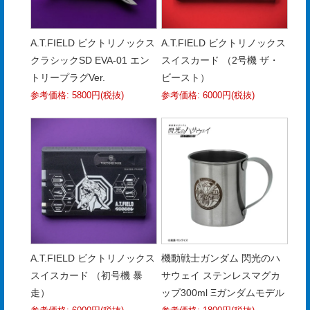
合
せ
A.T.FIELD ビクトリノックス
A.T.FIELD ビクトリノックス
COMPANY
クラシックSD EVA-01 エン
スイスカード （2号機 ザ・
PROFILE
トリープラグVer.
ビースト）
参考価格: 5800円(税抜)
参考価格: 6000円(税抜)
ア
ス
ク
ル
登
録
A.T.FIELD ビクトリノックス
機動戦士ガンダム 閃光のハ
スイスカード （初号機 暴
サウェイ ステンレスマグカ
走）
ップ300ml Ξガンダムモデル