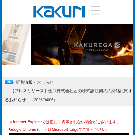
DIY
手
引
き
使
い
新着情報・おしらせ
方
【プレスリリース】金武株式会社との株式譲渡契約の締結に関す
作
るお知らせ
（
2026/04/06
）
り
方
※Internet Explorerでは正しく表示されない場合がございます。
お
Google ChromeもしくはMicrosoft Edgeでご覧ください。