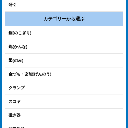
研ぐ
カテゴリーから選ぶ
鋸(のこぎり)
鉋(かんな)
鑿(のみ)
金づち・玄能(げんのう)
クランプ
スコヤ
砥ぎ器