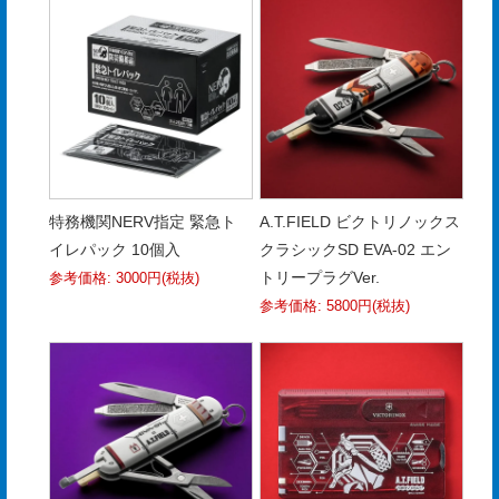
電
子
カ
タ
ロ
グ
特務機関NERV指定 緊急ト
A.T.FIELD ビクトリノックス
採
イレパック 10個入
クラシックSD EVA-02 エン
トリープラグVer.
用
参考価格: 3000円(税抜)
参考価格: 5800円(税抜)
情
報
お
問
い