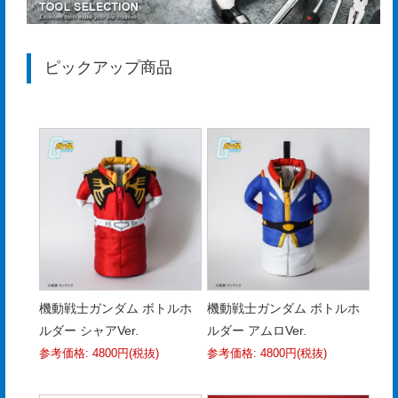
プ
経
ピックアップ商品
営
理
念
沿
革
個
人
情
機動戦士ガンダム ボトルホ
機動戦士ガンダム ボトルホ
報
ルダー シャアVer.
ルダー アムロVer.
取
参考価格: 4800円(税抜)
参考価格: 4800円(税抜)
扱