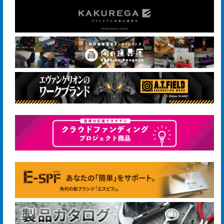
手
入
れ
会
社
概
要
ア
ク
セ
ス
マ
ッ