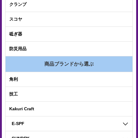
電
クランプ
子
スコヤ
カ
タ
砥ぎ器
ロ
防災用品
グ
商品ブランドから選ぶ
採
用
角利
情
技工
報
Kakuri Craft
お
問
E-SPF
い