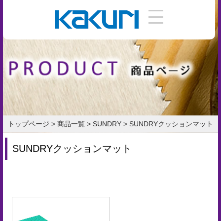
DIY
手
引
き
使
い
トップページ
>
商品一覧
>
SUNDRY
>
SUNDRYクッションマット
方
SUNDRYクッションマット
作
り
方
お