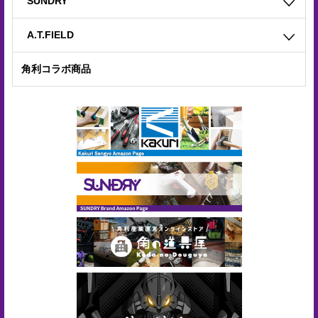
SUNDRY
合
せ
A.T.FIELD
COMPANY
角利コラボ商品
PROFILE
ア
ス
ク
ル
登
録