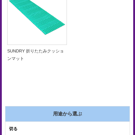
手
入
れ
会
社
SUNDRY 折りたたみクッショ
概
ンマット
要
ア
ク
セ
ス
用途から選ぶ
マ
ッ
切る