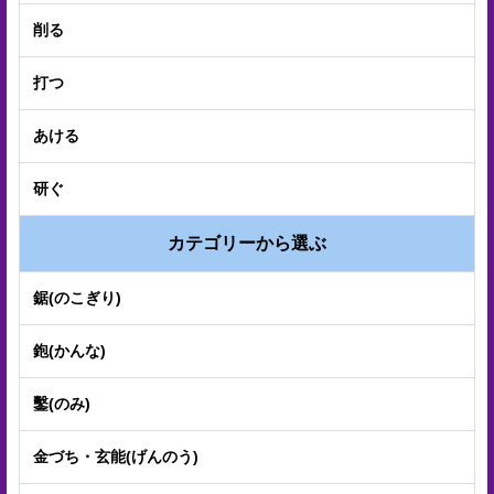
プ
削る
経
打つ
営
理
あける
念
研ぐ
沿
革
カテゴリーから選ぶ
個
鋸(のこぎり)
人
鉋(かんな)
情
報
鑿(のみ)
取
金づち・玄能(げんのう)
扱