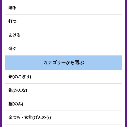
プ
削る
経
打つ
営
理
あける
念
研ぐ
沿
革
カテゴリーから選ぶ
個
鋸(のこぎり)
人
鉋(かんな)
情
報
鑿(のみ)
取
金づち・玄能(げんのう)
扱