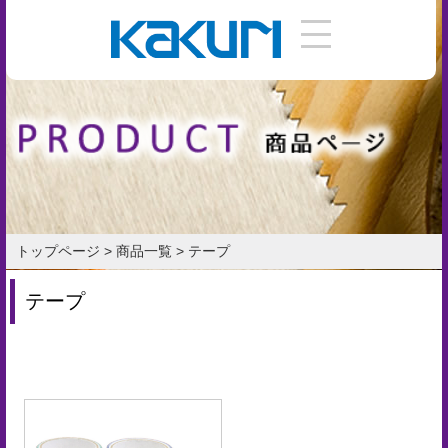
DIY
手
引
き
使
い
トップページ
>
商品一覧
>
テープ
方
テープ
作
り
方
お