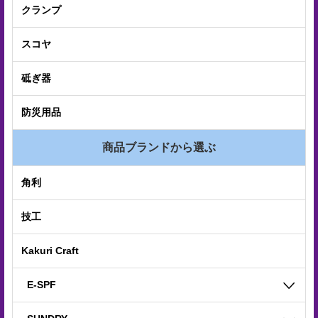
電
クランプ
子
スコヤ
カ
タ
砥ぎ器
ロ
防災用品
グ
商品ブランドから選ぶ
採
用
角利
情
技工
報
Kakuri Craft
お
問
E-SPF
い