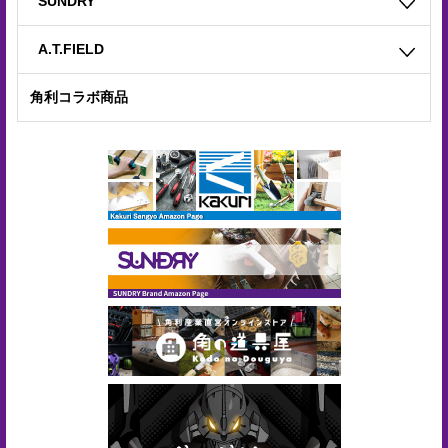
SUNDRY
合
せ
A.T.FIELD
COMPANY
角利コラボ商品
PROFILE
ア
ス
ク
ル
登
録