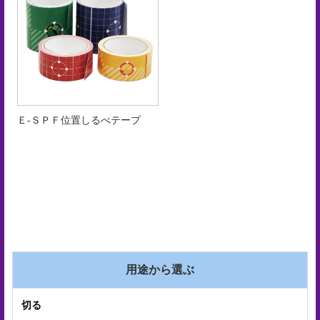
手
入
れ
会
社
Ｅ‐ＳＰＦ位置しるべテープ
概
要
ア
ク
セ
ス
用途から選ぶ
マ
ッ
切る