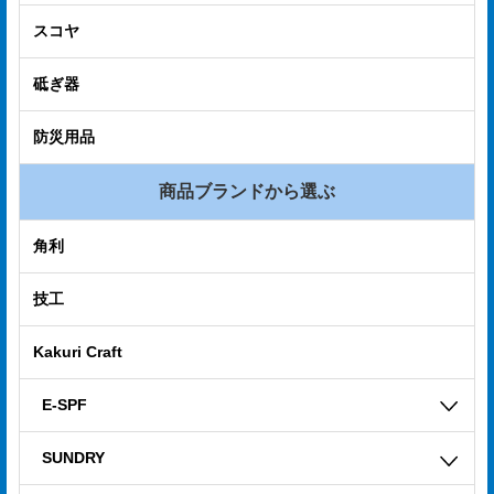
合
スコヤ
せ
砥ぎ器
COMPANY
PROFILE
防災用品
ア
商品ブランドから選ぶ
ス
ク
角利
ル
技工
登
録
Kakuri Craft
E-SPF
SUNDRY