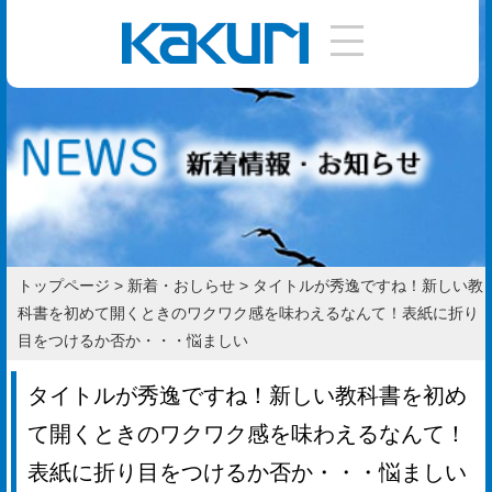
DIY
手
引
き
使
い
トップページ
>
新着・おしらせ
>
タイトルが秀逸ですね！新しい教
方
科書を初めて開くときのワクワク感を味わえるなんて！表紙に折り
目をつけるか否か・・・悩ましい
作
り
タイトルが秀逸ですね！新しい教科書を初め
方
て開くときのワクワク感を味わえるなんて！
表紙に折り目をつけるか否か・・・悩ましい
お