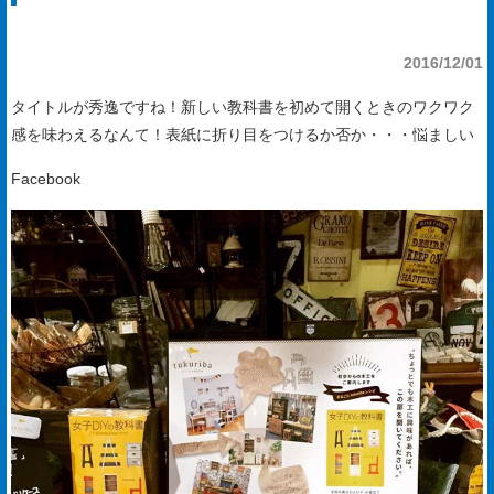
手
入
2016/12/01
れ
タイトルが秀逸ですね！新しい教科書を初めて開くときのワクワク
感を味わえるなんて！表紙に折り目をつけるか否か・・・悩ましい
会
社
Facebook
概
要
ア
ク
セ
ス
マ
ッ