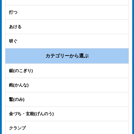
電
打つ
子
カ
あける
タ
研ぐ
ロ
グ
カテゴリーから選ぶ
採
鋸(のこぎり)
用
鉋(かんな)
情
報
鑿(のみ)
お
金づち・玄能(げんのう)
問
い
クランプ