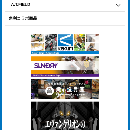
A.T.FIELD
角利コラボ商品