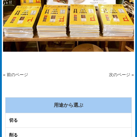
プ
経
営
理
念
沿
革
« 前のページ
次のページ »
個
人
情
用途から選ぶ
報
取
切る
扱
削る