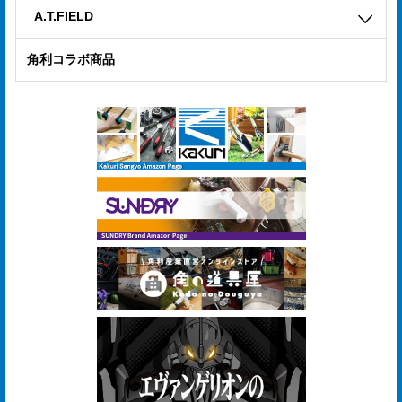
合
A.T.FIELD
せ
角利コラボ商品
COMPANY
PROFILE
ア
ス
ク
ル
登
録