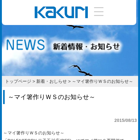
DIY
手
引
き
使
い
トップページ
>
新着・おしらせ
>
～マイ箸作りＷＳのお知らせ～
方
～マイ箸作りＷＳのお知らせ～
作
り
2015/08/13
方
～マイ箸作りＷＳのお知らせ～
お