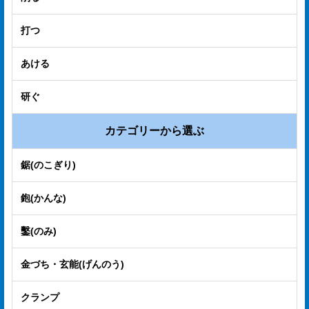
プ
打つ
経
営
あける
理
研ぐ
念
沿
カテゴリーから選ぶ
革
鋸(のこぎり)
個
鉋(かんな)
人
情
鑿(のみ)
報
金づち・玄能(げんのう)
取
扱
クランプ