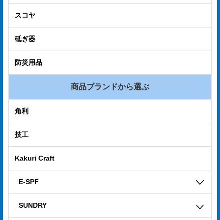
電
スコヤ
子
砥ぎ器
カ
タ
防災用品
ロ
商品ブランドから選ぶ
グ
採
角利
用
技工
情
報
Kakuri Craft
お
E-SPF
問
SUNDRY
い