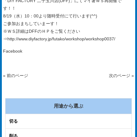
「DIY FACTORY 二子玉川店(DFF)」にてマイ箸ＷＳ再開催で
手
す！！
入
8/19（水）10：00より随時受付にて行います(^^)
ご参加おまちしていまーす！
れ
※ＷＳ詳細はDFFのＨＰをご覧ください
会
⇒
http://www.diyfactory.jp/futako/workshop/workshop0037/
社
Facebook
概
要
« 前のページ
次のページ »
ア
ク
セ
用途から選ぶ
ス
マ
切る
ッ
削る