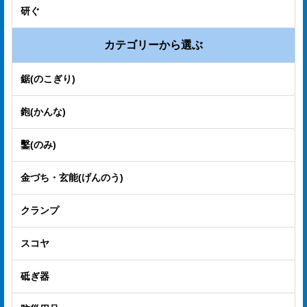
研ぐ
カテゴリーから選ぶ
鋸(のこぎり)
鉋(かんな)
鑿(のみ)
金づち・玄能(げんのう)
クランプ
スコヤ
砥ぎ器