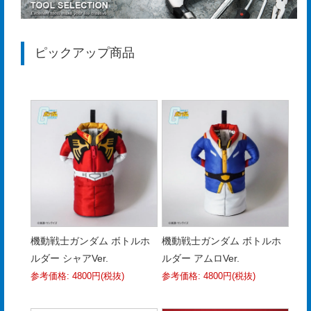
プ
経
ピックアップ商品
営
理
念
沿
革
個
人
情
機動戦士ガンダム ボトルホ
機動戦士ガンダム ボトルホ
報
ルダー シャアVer.
ルダー アムロVer.
取
参考価格: 4800円(税抜)
参考価格: 4800円(税抜)
扱