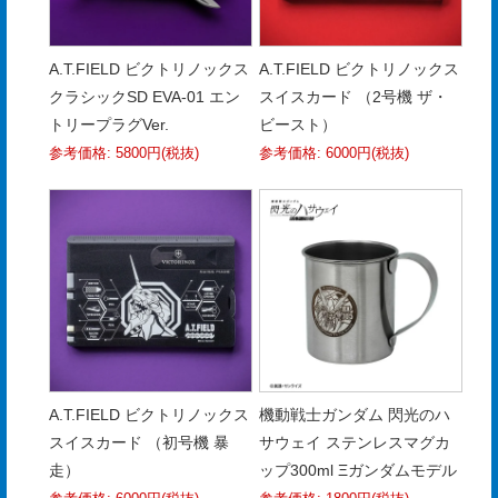
合
せ
A.T.FIELD ビクトリノックス
A.T.FIELD ビクトリノックス
COMPANY
クラシックSD EVA-01 エン
スイスカード （2号機 ザ・
PROFILE
トリープラグVer.
ビースト）
参考価格: 5800円(税抜)
参考価格: 6000円(税抜)
ア
ス
ク
ル
登
録
A.T.FIELD ビクトリノックス
機動戦士ガンダム 閃光のハ
スイスカード （初号機 暴
サウェイ ステンレスマグカ
走）
ップ300ml Ξガンダムモデル