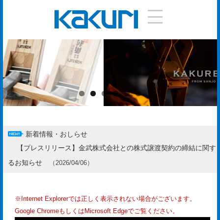
DIY
手
引
き
使
い
新着情報・おしらせ
方
【プレスリリース】金武株式会社との株式譲渡契約の締結に関す
作
るお知らせ
（
2026/04/06
）
り
方
※Internet Explorerでは正しく表示されない場合がございます。
お
Google ChromeもしくはMicrosoft Edgeでご覧ください。