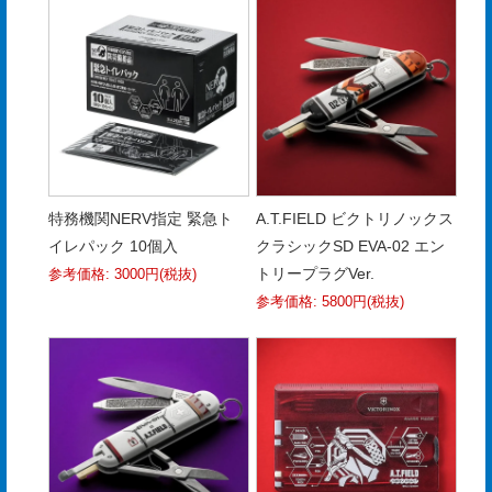
電
子
カ
タ
ロ
グ
特務機関NERV指定 緊急ト
A.T.FIELD ビクトリノックス
採
イレパック 10個入
クラシックSD EVA-02 エン
トリープラグVer.
用
参考価格: 3000円(税抜)
参考価格: 5800円(税抜)
情
報
お
問
い