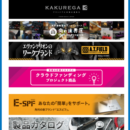
手
入
れ
会
社
概
要
ア
ク
セ
ス
マ
ッ