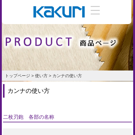
DIY
手
引
き
使
い
トップページ
>
使い方
>
カンナの使い方
方
カンナの使い方
作
り
方
二枚刃鉋 各部の名称
お