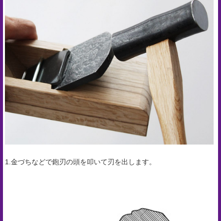
プ
経
営
理
念
沿
革
個
人
情
1.金づちなどで鉋刃の頭を叩いて刃を出します。
報
取
扱