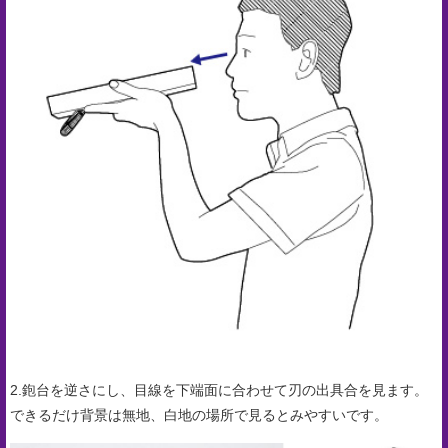
電
子
カ
タ
ロ
グ
採
用
情
報
お
問
2.鉋台を逆さにし、目線を下端面に合わせて刃の出具合を見ます。
できるだけ背景は無地、白地の場所で見るとみやすいです。
い