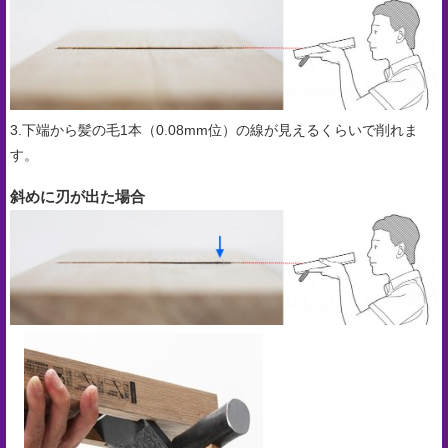
合
せ
COMPANY
PROFILE
3.下端から髪の毛1本（0.08mm位）の線が見えるくらいで削れま
ア
す。
ス
斜めに刃が出た場合
ク
ル
登
録