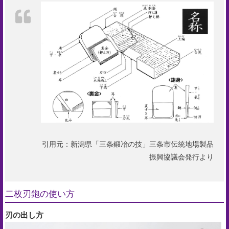
手
入
れ
会
社
概
要
ア
引用元：新潟県「三条鍛冶の技」三条市伝統地場製品
ク
振興協議会発行より
セ
ス
二枚刃鉋の使い方
マ
ッ
刃の出し方