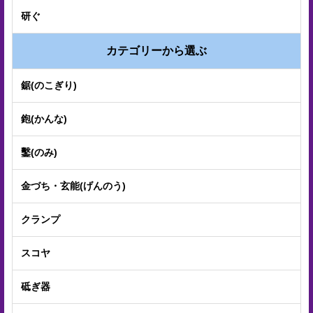
電
研ぐ
子
カテゴリーから選ぶ
カ
タ
鋸(のこぎり)
ロ
鉋(かんな)
グ
採
鑿(のみ)
用
金づち・玄能(げんのう)
情
報
クランプ
お
スコヤ
問
砥ぎ器
い