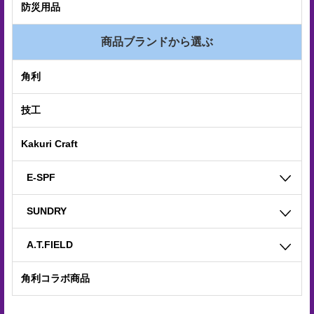
合
防災用品
せ
商品ブランドから選ぶ
COMPANY
角利
PROFILE
ア
技工
ス
Kakuri Craft
ク
ル
E-SPF
登
SUNDRY
録
A.T.FIELD
角利コラボ商品