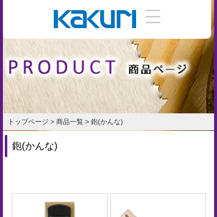
DIY
手
引
き
使
い
トップページ
>
商品一覧
>
鉋(かんな)
方
鉋(かんな)
作
り
方
お