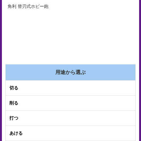
プ
角利 替刃式ホビー鉋
経
営
理
念
沿
革
用途から選ぶ
個
切る
人
情
削る
報
打つ
取
扱
あける