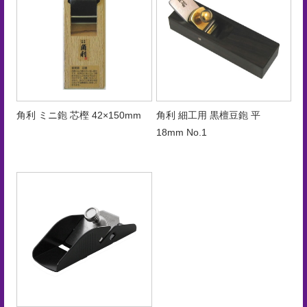
手
入
れ
会
社
角利 ミニ鉋 芯樫 42×150mm
角利 細工用 黒檀豆鉋 平
概
18mm No.1
要
ア
ク
セ
ス
マ
ッ