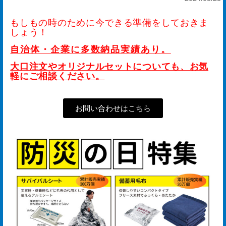
手
もしもの時のために今できる準備をしておきま
入
しょう！
れ
自治体・企業に多数納品実績あり。
会
大口注文やオリジナルセットについても、お気
軽にご相談ください。
社
概
お問い合わせはこちら
要
ア
ク
セ
ス
マ
ッ