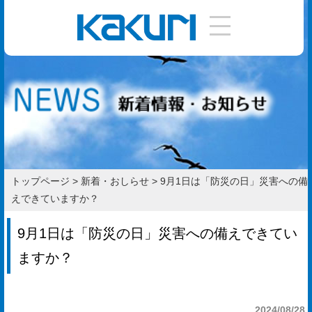
DIY
手
引
き
使
い
トップページ
>
新着・おしらせ
>
9月1日は「防災の日」災害への備
方
えできていますか？
作
9月1日は「防災の日」災害への備えできてい
り
ますか？
方
お
2024/08/28