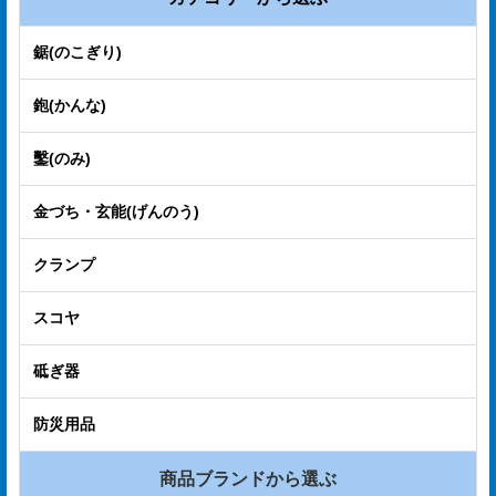
合
せ
鋸(のこぎり)
COMPANY
鉋(かんな)
PROFILE
鑿(のみ)
ア
ス
金づち・玄能(げんのう)
ク
クランプ
ル
登
スコヤ
録
砥ぎ器
防災用品
商品ブランドから選ぶ