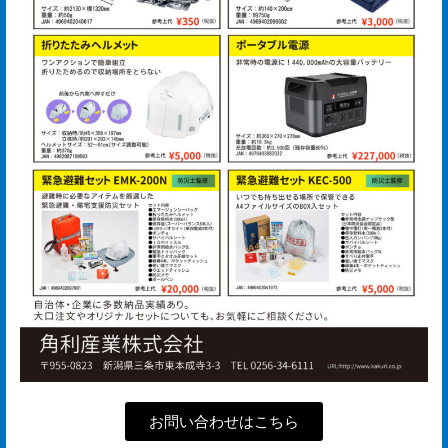
プ
経
営
理
念
沿
革
個
人
情
報
取
お問い合わせはこちら
扱