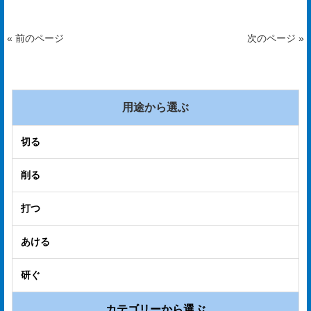
電
子
« 前のページ
次のページ »
カ
タ
ロ
用途から選ぶ
グ
切る
採
削る
用
情
打つ
報
あける
お
問
研ぐ
い
カテゴリーから選ぶ