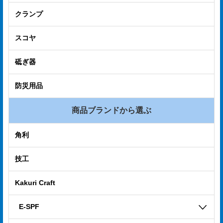
電
クランプ
子
スコヤ
カ
タ
砥ぎ器
ロ
防災用品
グ
採
商品ブランドから選ぶ
用
角利
情
報
技工
お
Kakuri Craft
問
E-SPF
い