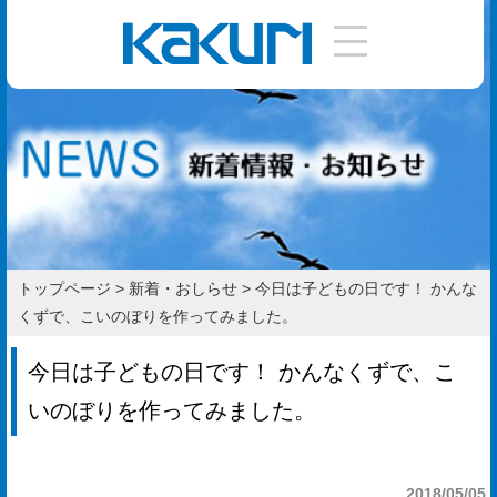
DIY
手
引
き
使
い
トップページ
>
新着・おしらせ
>
今日は子どもの日です！ かんな
方
くずで、こいのぼりを作ってみました。
作
今日は子どもの日です！ かんなくずで、こ
り
いのぼりを作ってみました。
方
お
2018/05/05