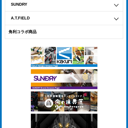
合
SUNDRY
せ
A.T.FIELD
COMPANY
角利コラボ商品
PROFILE
ア
ス
ク
ル
登
録