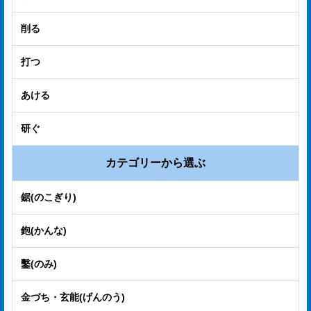
プ
削る
経
営
打つ
理
あける
念
研ぐ
沿
革
カテゴリーから選ぶ
個
鋸(のこぎり)
人
情
鉋(かんな)
報
鑿(のみ)
取
扱
金づち・玄能(げんのう)