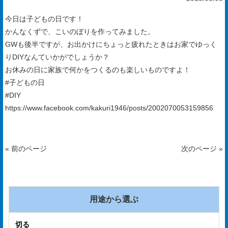
手
今日は子どもの日です！
入
かんなくずで、こいのぼりを作ってみました。
れ
GWも後半ですが、お出かけにちょっと疲れたときはお家でゆっく
りDIYなんていかがでしょうか？
会
お休みの日に家族で何かをつくるのも楽しいものですよ！
社
#子どもの日
概
#DIY
https://www.facebook.com/kakuri1946/posts/2002070053159856
要
ア
« 前のページ
次のページ »
ク
セ
ス
マ
用途から選ぶ
ッ
切る