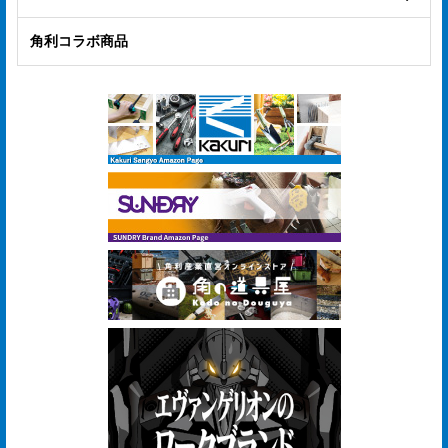
合
せ
角利コラボ商品
COMPANY
PROFILE
ア
ス
ク
ル
登
録