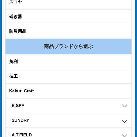
スコヤ
電
子
砥ぎ器
カ
防災用品
タ
ロ
商品ブランドから選ぶ
グ
角利
採
技工
用
情
Kakuri Craft
報
E-SPF
お
問
SUNDRY
い
A.T.FIELD