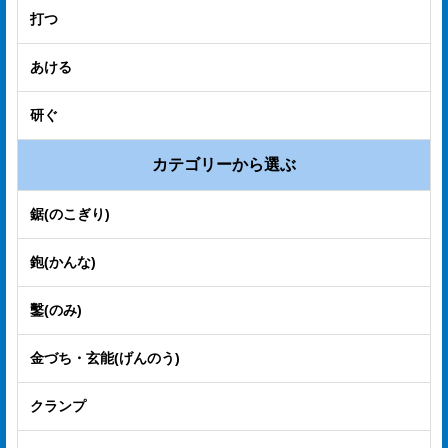
プ
打つ
経
あける
営
理
研ぐ
念
カテゴリーから選ぶ
沿
鋸(のこぎり)
革
鉋(かんな)
個
人
鑿(のみ)
情
金づち・玄能(げんのう)
報
取
クランプ
扱