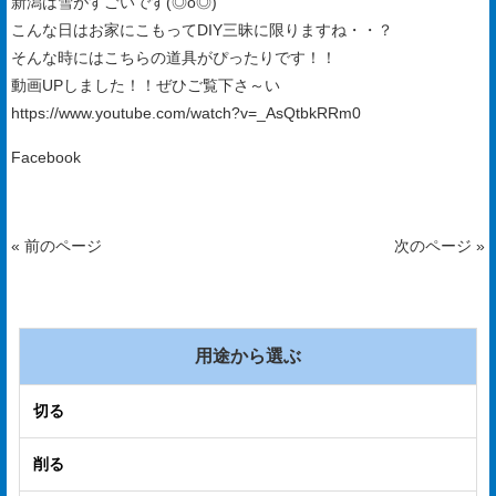
新潟は雪がすごいです(◎o◎)
手
こんな日はお家にこもってDIY三昧に限りますね・・？
入
そんな時にはこちらの道具がぴったりです！！
動画UPしました！！ぜひご覧下さ～い
れ
https://www.youtube.com/watch?v=_AsQtbkRRm0
会
Facebook
社
概
要
« 前のページ
次のページ »
ア
ク
用途から選ぶ
セ
ス
切る
マ
削る
ッ