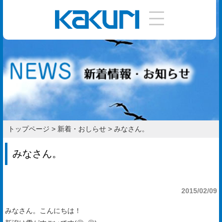
DIY
手
引
き
使
い
トップページ
>
新着・おしらせ
>
みなさん。
方
みなさん。
作
り
2015/02/09
方
みなさん。こんにちは！
お